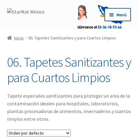
Saltar
Ir
Menú
a
al
navegación
contenido
Inicio
Inicio
06. Tapetes Sanitizantes y para Cuartos Limpios
Carrito
06. Tapetes Sanitizantes y
Conoce Nuestros Productos
para Cuartos Limpios
Contáctanos
Cotización
Tapete especiales sanitizantes para proteger un area de la
contaminación ideales para hospitales, laboratorios,
Mi cuenta
plantas procesadoras de alimentos, invernaderos y cuartos
limpios entre otros.
Pago