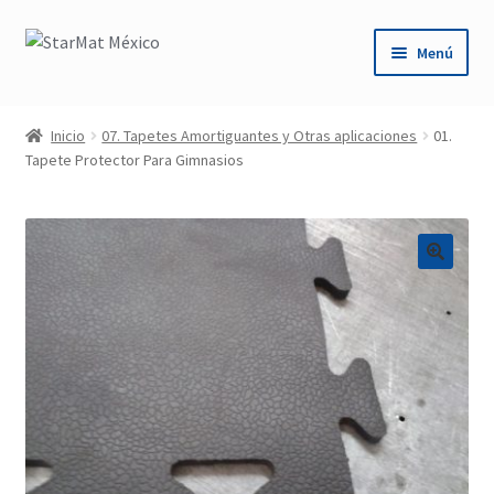
Saltar
Ir
Menú
a
al
navegación
contenido
Inicio
Inicio
07. Tapetes Amortiguantes y Otras aplicaciones
01.
Tapete Protector Para Gimnasios
Carrito
Conoce Nuestros Productos
Contáctanos
🔍
Cotización
Mi cuenta
Pago