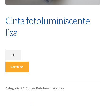
Tienda
Cinta fotoluminiscente
lisa
Cinta
fotoluminiscente
lisa
Cotizar
cantidad
Categoría:
09. Cintas Fotoluminiscentes