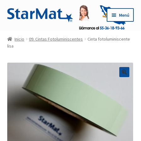
Saltar
Ir
Menú
a
al
navegación
contenido
Inicio
Inicio
09. Cintas Fotoluminiscentes
Cinta fotoluminiscente
lisa
Carrito
Conoce Nuestros Productos
Contáctanos
Cotización
Mi cuenta
Pago