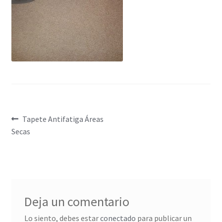
Tienda
Navegación
Entrada
Tapete Antifatiga Áreas
anterior:
Secas
de
entradas
Deja un comentario
Lo siento, debes estar
conectado
para publicar un