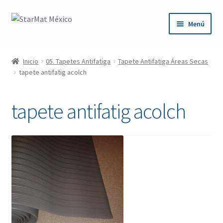
Saltar
Ir
Menú
a
al
navegación
contenido
Inicio
Inicio
05. Tapetes Antifatiga
Tapete Antifatiga Áreas Secas
tapete antifatig acolch
Carrito
Conoce Nuestros Productos
tapete antifatig acolch
Contáctanos
Cotización
Mi cuenta
Pago