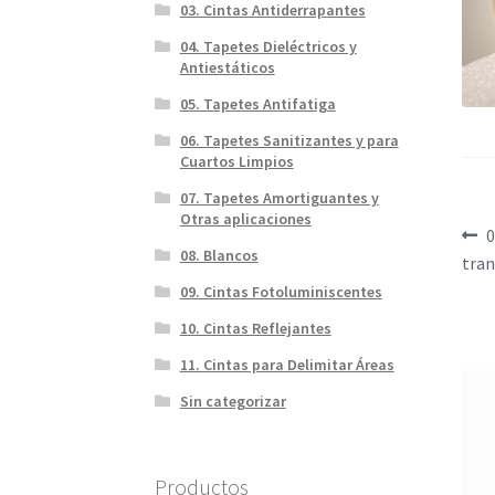
03. Cintas Antiderrapantes
04. Tapetes Dieléctricos y
Antiestáticos
05. Tapetes Antifatiga
06. Tapetes Sanitizantes y para
Cuartos Limpios
07. Tapetes Amortiguantes y
Otras aplicaciones
Na
E
0
08. Blancos
a
tran
d
09. Cintas Fotoluminiscentes
en
10. Cintas Reflejantes
11. Cintas para Delimitar Áreas
Sin categorizar
Productos