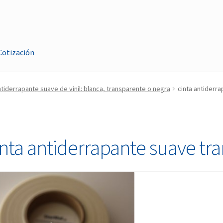
Cotización
ntáctanos
Cotización
Mi cuenta
Pago
Tienda
ntiderrapante suave de vinil: blanca, transparente o negra
cinta antiderr
inta antiderrapante suave tr