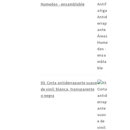
Humedas - ensamblable
03. Cinta antiderrapante suave
de vinil: blanca, transparente
o negra