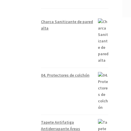
Charca Sanitizante de pared
alta
04. Protectores de colchón
Tapete Antifatiga
Antiderrapante Áreas