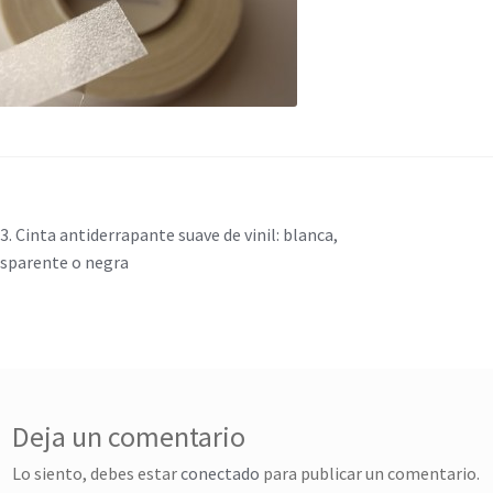
vegación
ntrada
3. Cinta antiderrapante suave de vinil: blanca,
nterior:
sparente o negra
e
tradas
Deja un comentario
Lo siento, debes estar
conectado
para publicar un comentario.