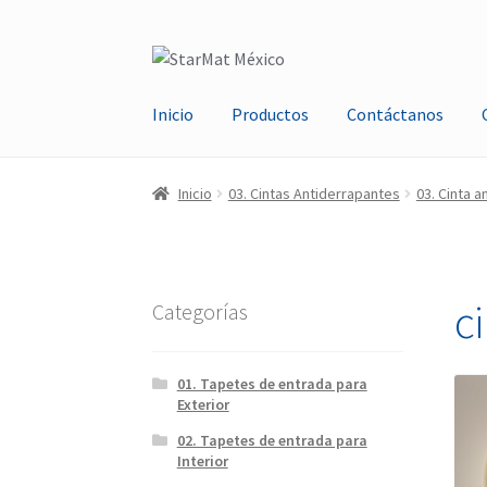
Saltar
Ir
a
al
navegación
contenido
Inicio
Productos
Contáctanos
Inicio
Carrito
Conoce Nuestros Productos
Co
Inicio
03. Cintas Antiderrapantes
03. Cinta a
c
Categorías
01. Tapetes de entrada para
Exterior
02. Tapetes de entrada para
Interior