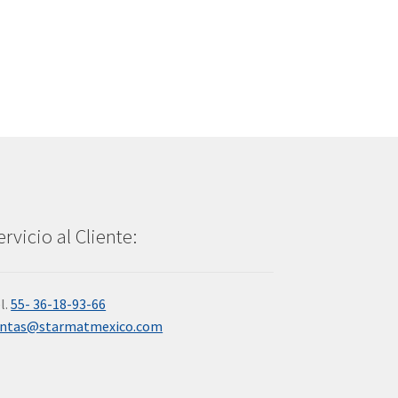
ervicio al Cliente:
l.
55- 36-18-93-66
entas@starmatmexico.com